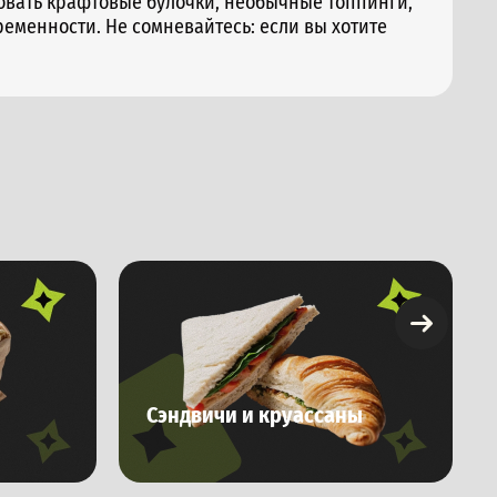
овать крафтовые булочки, необычные топпинги,
еменности. Не сомневайтесь: если вы хотите
Сэндвичи и круассаны