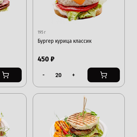
195 г
Бургер курица классик
450
₽
-
+