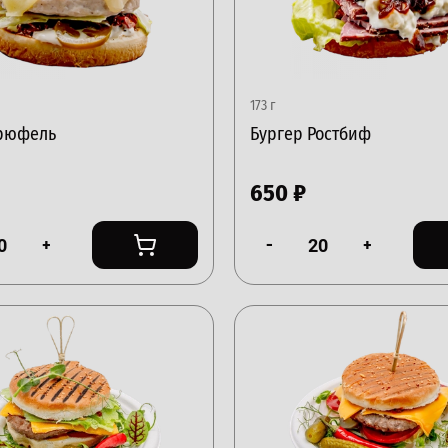
173 г
Трюфель
Бургер Ростбиф
650
₽
+
-
+