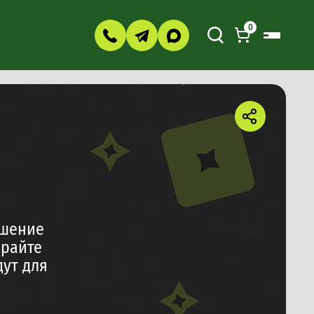
0
ешение
ирайте
ут для