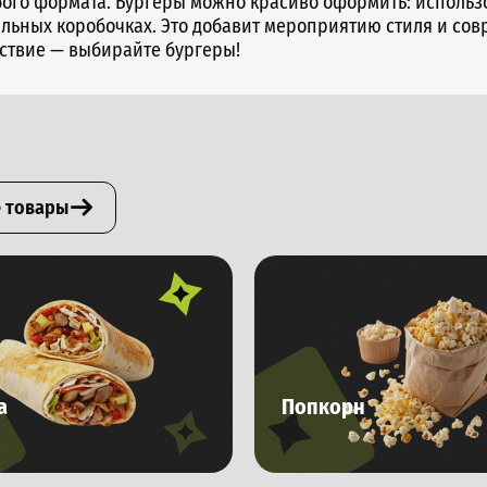
ого формата. Бургеры можно красиво оформить: использ
льных коробочках. Это добавит мероприятию стиля и совр
ьствие — выбирайте бургеры!
е товары
а
Попкорн