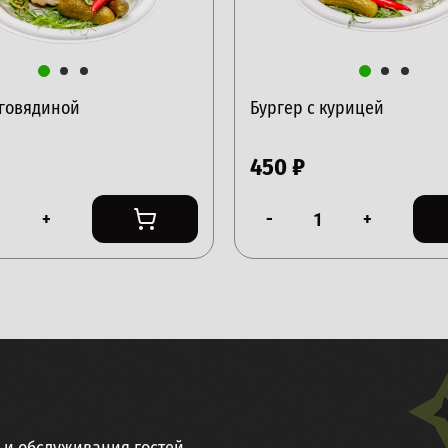
 говядиной
Бургер с курицей
450
₽
+
-
+