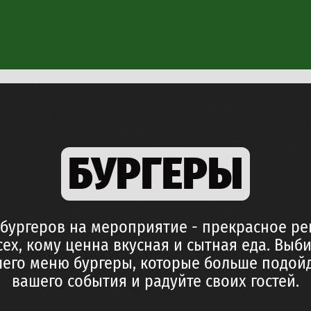
БУРГЕРЫ
 и круассаны
я
станция
ь
 бургеров на мероприятие - прекрасное р
Чуррос
сех, кому ценна вкусная и сытная еда. Выб
вафли
шего меню бургеры, которые больше подойд
вашего события и радуйте своих гостей.
ухня