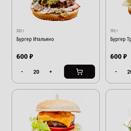
202 г
192 г
Бургер Итальяно
Бургер 
600
₽
600
₽
-
+
-