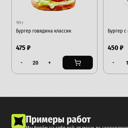
195 г
Бургер говядина классик
Бургер с
475
₽
450
₽
-
+
-
Примеры работ