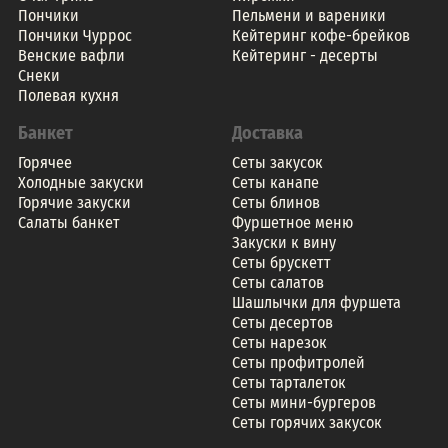
Пончики
Пельмени и вареники
Пончики Чуррос
Кейтеринг кофе-брейков
Венские вафли
Кейтеринг - десерты
Снеки
Полевая кухня
Банкет
Доставка
Горячее
Сеты закусок
Холодные закуски
Сеты канапе
Горячие закуски
Сеты блинов
Салаты банкет
Фуршетное меню
Закуски к вину
Сеты брускетт
Сеты салатов
Шашлычки для фуршета
Сеты десертов
Сеты нарезок
Сеты профитролей
Сеты тарталеток
Сеты мини-бургеров
Сеты горячих закусок