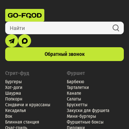
Найти
Обратный звонок
Стрит-фуд
Фуршет
Бургеры
Барбекю
Хот-доги
Тарталетки
Шаурма
Канапе
Попкорн
Салаты
Сэндвичи и круассаны
Брускетты
Кесадилья
Закуски для фуршета
Вок
Мини-бургеры
Блинная станция
Фуршетные боксы
Очаг-гриль
Пирожки