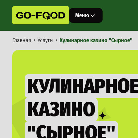
Меню
Главная
Услуги
Кулинарное казино "Сырное"
Стрит-фуд
Бургеры
Хот-доги
Фуршет
Шаурма
Банкет
Попкорн
Сэндвичи
Доставка
Кесадиль
КУЛИНАРНО
Анимационные станции
Вок
Блинная 
Кулинарное казино
Очаг-грил
Мастер-классы
КАЗИНО
Пончики
Пончики 
Венские 
Услуги
Снеки
Меню
"СЫРНОЕ"
Полевая к