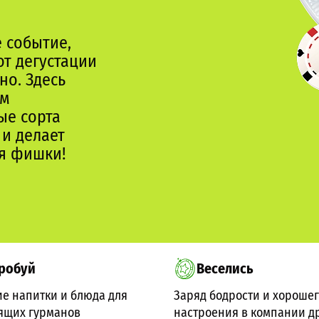
 событие,
от дегустации
но. Здесь
ом
ые сорта
 и делает
ая фишки!
робуй
Веселись
е напитки и блюда для
Заряд бодрости и хороше
ящих гурманов
настроения в компании д