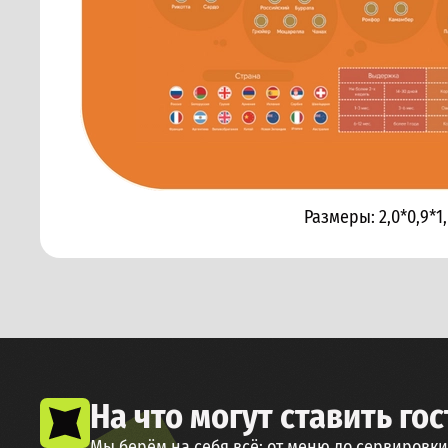
Размеры:
2,0*0,9*1
На что могут ставить гос
Мы берём на себя всё: от меню до сервировк