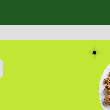
 и круассаны
я
Е
станция
ь
Чуррос
вафли
ухня