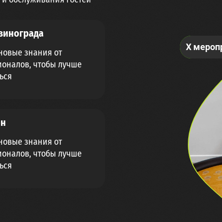
винограда
необыч
интерес
X мероп
весело
новые знания от
оналов, чтобы лучше
ься
он
новые знания от
оналов, чтобы лучше
ься