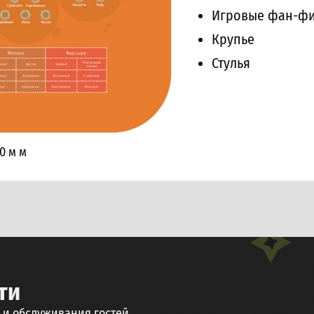
Игровые фан-ф
Крупье
Стулья
,0 м
м
ти
и и обслуживания гостей