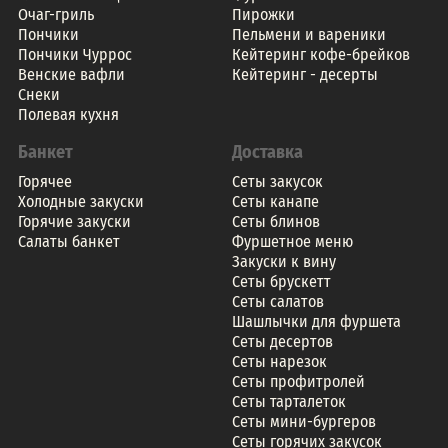
Очаг-гриль
Пирожки
Пончики
Пельмени и вареники
Пончики Чуррос
Кейтеринг кофе-брейков
Венские вафли
Кейтеринг - десерты
Снеки
Полевая кухня
Банкет
Доставка
Горячее
Сеты закусок
Холодные закуски
Сеты канапе
Горячие закуски
Сеты блинов
Салаты банкет
Фуршетное меню
Закуски к вину
Сеты брускетт
Сеты салатов
Шашлычки для фуршета
Сеты десертов
Сеты нарезок
Сеты профитролей
Сеты тарталеток
Сеты мини-бургеров
Сеты горячих закусок