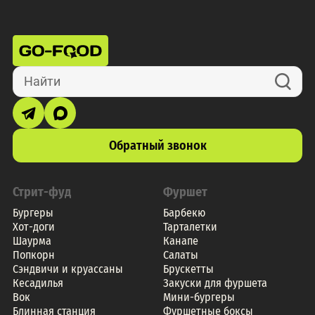
Найти
Обратный звонок
Стрит-фуд
Фуршет
Бургеры
Барбекю
Хот-доги
Тарталетки
Шаурма
Канапе
Попкорн
Салаты
Сэндвичи и круассаны
Брускетты
Кесадилья
Закуски для фуршета
Вок
Мини-бургеры
Блинная станция
Фуршетные боксы