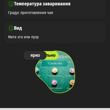
Температура заваривания
Градус приготовления чая
Вид
Мате это или пуэр
необычно
увлекательно
весело
ярко