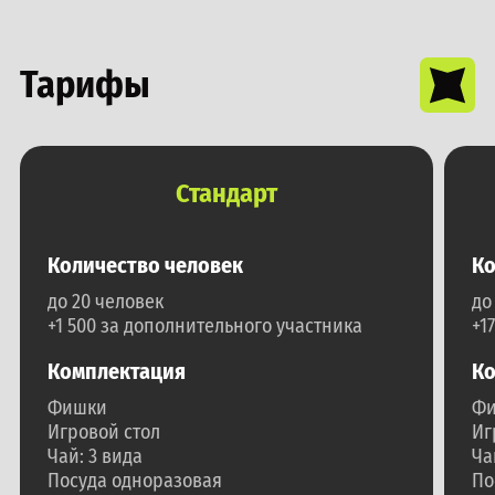
Тарифы
Стандарт
Количество человек
Ко
до 20 человек
до
+1 500 за дополнительного участника
+1
Комплектация
Ко
Фишки
Ф
Игровой стол
Иг
Чай: 3 вида
Ча
Посуда одноразовая
По