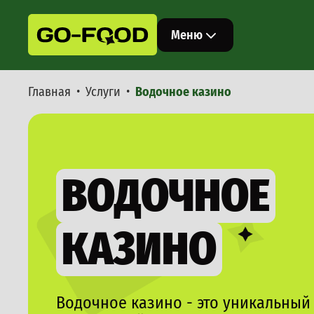
Меню
Главная
Услуги
Водочное казино
Стрит-фуд
Бургеры
Хот-доги
Фуршет
Шаурма
Банкет
Попкорн
Сэндвичи
Доставка
Кесадиль
ВОДОЧНОЕ
Анимационные станции
Вок
Блинная 
Кулинарное казино
Очаг-грил
Мастер-классы
КАЗИНО
Пончики
Пончики 
Венские 
Услуги
Снеки
Меню
Полевая к
Водочное казино - это уникальный