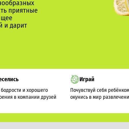
знообразных
ать приятные
ящее
й и дарит
еселись
Играй
 бодрости и хорошего
Почувствуй себя ребёнком
оения в компании друзей
окунись в мир развлечен