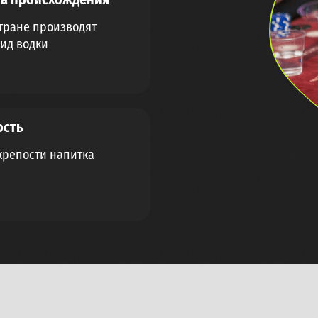
стране производят
ид водки
ость
крепости напитка