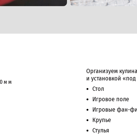
Организуем кулина
и установкой «под
,0 м
м
Стол
Игровое поле
Игровые фан-ф
Крупье
Стулья