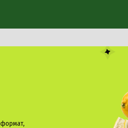
 и круассаны
я
станция
ь
Чуррос
вафли
ухня
 формат,