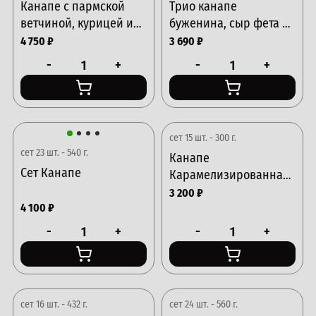
Канапе с пармской
Трио канапе
ветчиной, курицей и
буженина, сыр фета и
сырным террином
цыпленок
4 750
₽
3 690
₽
-
+
-
+
сет 15 шт. - 300 г.
сет 23 шт. - 540 г.
Канапе
Сет Канапе
Карамелизированная
груша с Хамоном и
3 200
₽
4 100
₽
спаржей
-
+
-
+
сет 16 шт. - 432 г.
сет 24 шт. - 560 г.