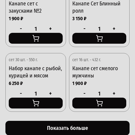
Канапе сет с
Канапе Сет Блинный
закусками №2
ролл
1 900
₽
3 150
₽
-
+
-
+
сет 30 шт. - 550 г.
сет 16 шт. - 432 г.
Набор канапе с рыбой,
Канапе сет смелого
курицей и мясом
мужчины
6 250
₽
1 900
₽
-
+
-
+
Показать больше