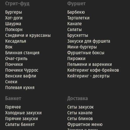
Стрит-фуд
Фуршет
Бургеры
Барбекю
Хот-доги
Тарталетки
Шаурма
Канапе
Попкорн
Салаты
Сэндвичи и круассаны
Брускетты
Кесадилья
Закуски для фуршета
Вок
Мини-бургеры
Блинная станция
Фуршетные боксы
Очаг-гриль
Пирожки
Пончики
Пельмени и вареники
Пончики Чуррос
Кейтеринг кофе-брейков
Венские вафли
Кейтеринг - десерты
Снеки
Полевая кухня
Банкет
Доставка
Горячее
Сеты закусок
Холодные закуски
Сеты канапе
Горячие закуски
Сеты блинов
Салаты банкет
Фуршетное меню