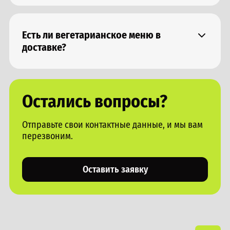
сервировка займет у вас минимальное количество
времени. Также можем предоставить персонал,
который займется сервировкой и обслуживанием
Есть ли вегетарианское меню в
вашего мероприятия
доставке?
Да, в нашем меню предоставлены блюда без мяса и
рыбы, а также из альтернативных продуктов
Остались вопросы?
Отправьте свои контактные данные, и мы вам
перезвоним.
Оставить заявку