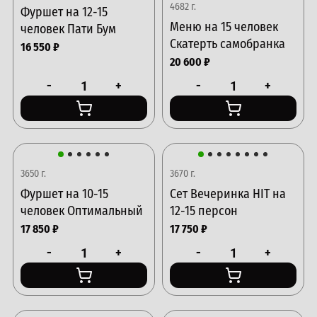
4682 г.
Фуршет на 12-15
Меню на 15 человек
человек Пати Бум
Скатерть самобранка
16 550
₽
20 600
₽
-
+
-
+
3650 г.
3670 г.
Фуршет на 10-15
Сет Вечеринка HIT на
человек Оптимальный
12-15 персон
17 850
₽
17 750
₽
-
+
-
+