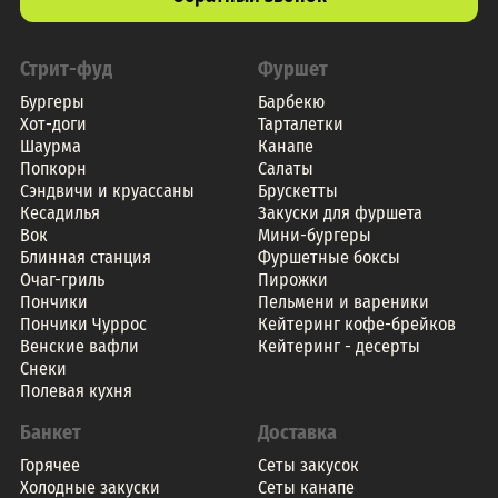
Стрит-фуд
Фуршет
Бургеры
Барбекю
Хот-доги
Тарталетки
Шаурма
Канапе
Попкорн
Салаты
Сэндвичи и круассаны
Брускетты
Кесадилья
Закуски для фуршета
Вок
Мини-бургеры
Блинная станция
Фуршетные боксы
Очаг-гриль
Пирожки
Пончики
Пельмени и вареники
Пончики Чуррос
Кейтеринг кофе-брейков
Венские вафли
Кейтеринг - десерты
Снеки
Полевая кухня
Банкет
Доставка
Горячее
Сеты закусок
Холодные закуски
Сеты канапе