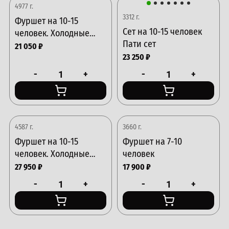
4977 г.
3312 г.
Фуршет на 10-15
Сет на 10-15 человек
человек. Холодные
Пати сет
закуски
21 050
₽
23 250
₽
-
+
-
+
4587 г.
3660 г.
Фуршет на 10-15
Фуршет на 7-10
человек. Холодные
человек
закуски и десерты №1
27 950
₽
17 900
₽
-
+
-
+