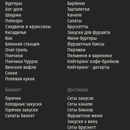
Бургеры
Барбекю
Хот-доги
Тарталетки
Шаурма
Канапе
Попкорн
Салаты
Сэндвичи и круассаны
Брускетты
Кесадилья
Закуски для фуршета
Вок
Мини-бургеры
Блинная станция
Фуршетные боксы
Очаг-гриль
Пирожки
Пончики
Пельмени и вареники
Пончики Чуррос
Кейтеринг кофе-брейков
Венские вафли
Кейтеринг - десерты
Снеки
Полевая кухня
Банкет
Доставка
Горячее
Сеты закусок
Холодные закуски
Сеты канапе
Горячие закуски
Сеты блинов
Салаты банкет
Фуршетное меню
Закуски к вину
Сеты брускетт